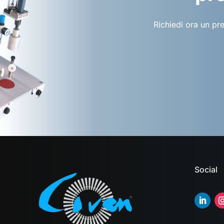
Richiedi ora un pr
Social