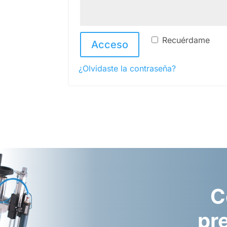
Recuérdame
Acceso
¿Olvidaste la contraseña?
C
pre