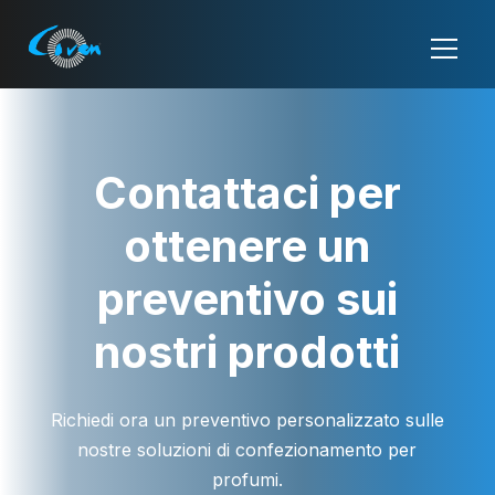
Contattaci per
ottenere un
preventivo sui
nostri prodotti
Richiedi ora un preventivo personalizzato sulle
nostre soluzioni di confezionamento per
profumi.