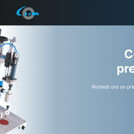
C
pre
Richiedi ora un pr