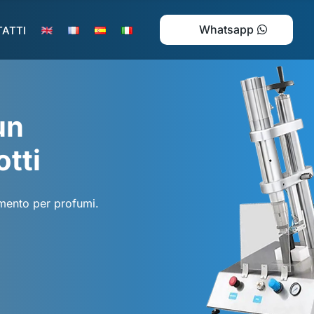
Whatsapp
ATTI
un
otti
amento per profumi.