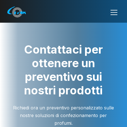
Contattaci per
ottenere un
preventivo sui
nostri prodotti
Richiedi ora un preventivo personalizzato sulle
nostre soluzioni di confezionamento per
profumi.