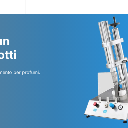
un
otti
amento per profumi.