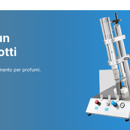
un
otti
amento per profumi.