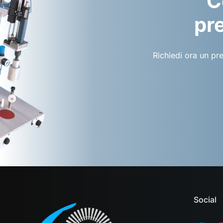
C
pre
Richiedi ora un pr
Social