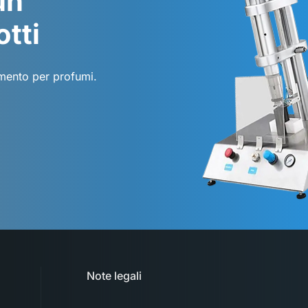
un
otti
amento per profumi.
Note legali